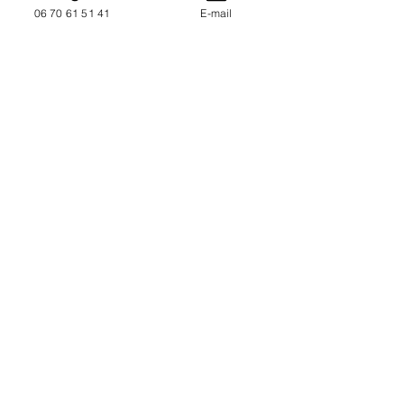
06 70 61 51 41
E-mail
NOUS CONTACTER / DEMANDEZ UN DEVIS
Mise à jour : 7/7/2026
Coordonnées
34130 Mauguio
06 70 61 51 41
cogivia@gmail.com