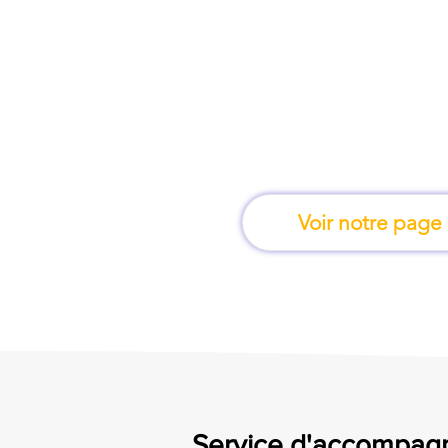
À Grenoble, une for
apprend en 
Voir notre page
Service d'accompagn