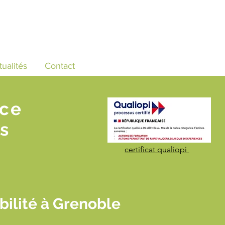
tualités
Contact
nce
s
certificat qualiopi
ilité à Grenoble