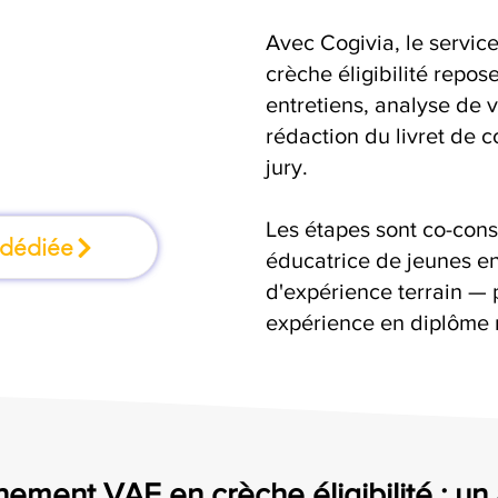
Avec Cogivia, le serv
mation où l'on
crèche éligibilité repose
entretiens, analyse de v
faisant
rédaction du livret de 
jury.
Les étapes sont co-cons
 dédiée
éducatrice de jeunes en
d'expérience terrain — 
expérience en diplôme 
ement VAE en crèche éligibilité : 