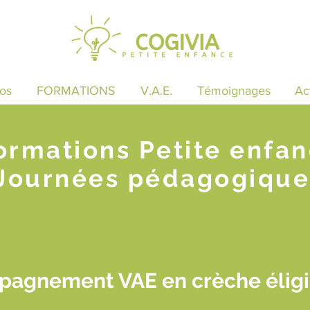
os
FORMATIONS
V.A.E.
Témoignages
Ac
ormations Petite enfa
Journées pédagogique
pagnement VAE en crèche éligib