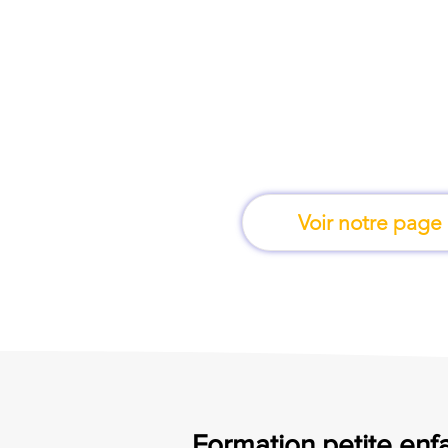
À Istres, une form
apprend en 
Voir notre page
Formation petite enfan