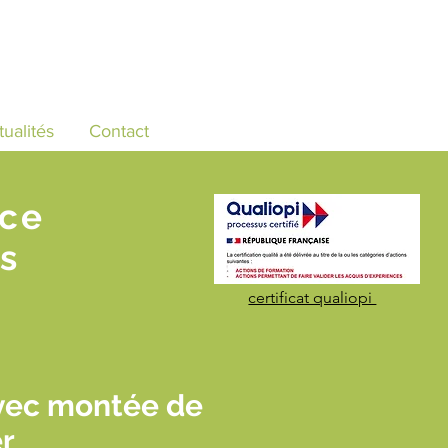
tualités
Contact
nce
s
certificat qualiopi
vec montée de
r