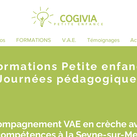
os
FORMATIONS
V.A.E.
Témoignages
Ac
ormations Petite enfa
Journées pédagogique
compagnement VAE en crèche a
compétences à la Seyne-sur-Me