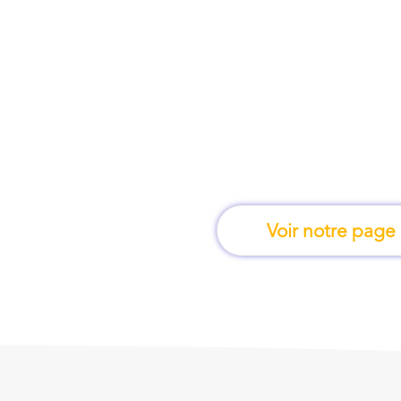
À la Seyne-sur-Mer, 
l'on apprend e
Voir notre page