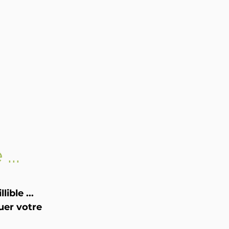
...
ible ...
uer votre