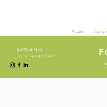
Accueil
A prop
F
06 70 61 51 41
contactnews@cogivia.fr