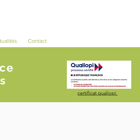
tualités
Contact
nce
s
certificat qualiopi