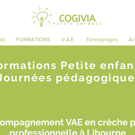
os
FORMATIONS
V.A.E.
Témoignages
Ac
ormations Petite enfa
Journées pédagogique
compagnement VAE en crèche p
professionnelle à Libourne