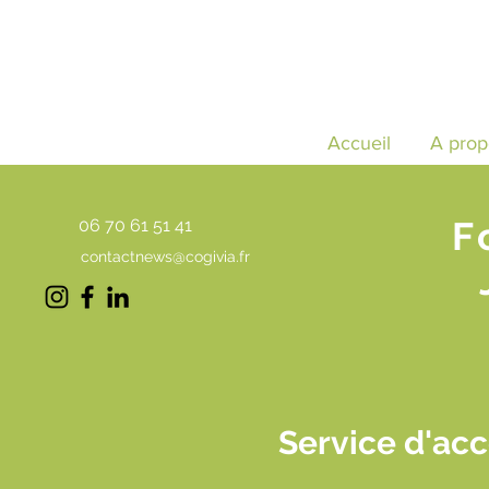
Accueil
A prop
F
06 70 61 51 41
contactnews@cogivia.fr
Service d'ac