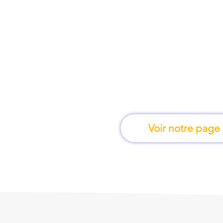
À Libourne, une for
apprend en 
Voir notre page