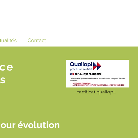
tualités
Contact
nce
s
certificat qualiopi
our évolution