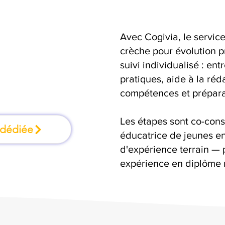
Avec Cogivia, le serv
mation où l'on
crèche pour évolution p
suivi individualisé : ent
faisant
pratiques, aide à la réd
compétences et préparat
Les étapes sont co-cons
 dédiée
éducatrice de jeunes en
d'expérience terrain — 
expérience en diplôme 