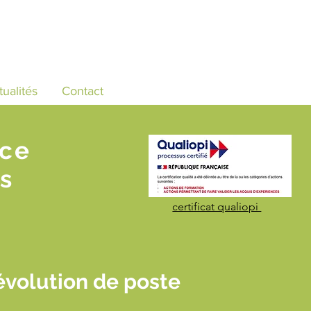
tualités
Contact
nce
s
certificat qualiopi
volution de poste