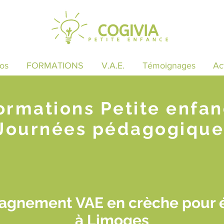
os
FORMATIONS
V.A.E.
Témoignages
Ac
ormations Petite enfa
Journées pédagogique
agnement VAE en crèche pour é
à Limoges