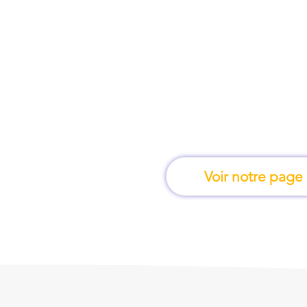
À Limoges, une for
apprend en 
Voir notre page