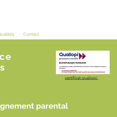
tualités
Contact
nce
s
certificat qualiopi
agnement parental