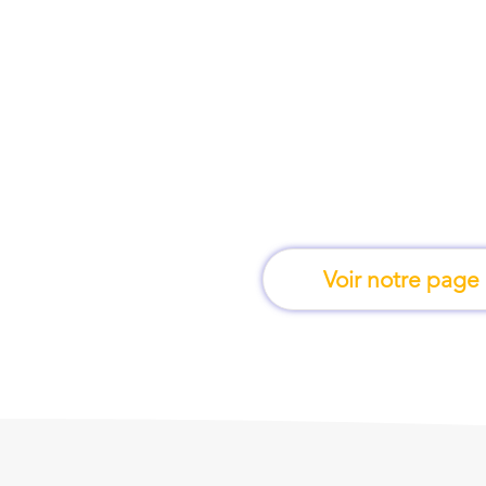
À Lyon, une formation
en fais
Voir notre page