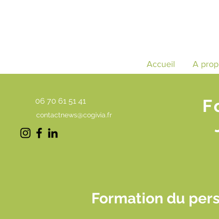
Accueil
A prop
F
06 70 61 51 41
contactnews@cogivia.fr
Formation du per