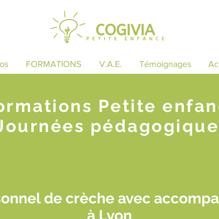
os
FORMATIONS
V.A.E.
Témoignages
Ac
ormations Petite enfa
Journées pédagogique
sonnel de crèche avec accomp
à Lyon