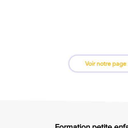
À marseille, une fo
apprend en 
Voir notre page
Formation petite enfan