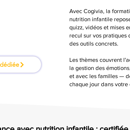
Avec Cogivia, la format
rmation où l'on
nutrition infantile repos
quizz, vidéos et mises 
faisant
recul sur vos pratiques 
des outils concrets.
Les thèmes couvrent l'
 dédiée
la gestion des émotion
et avec les familles — d
chaque jour dans votre 
ce avec nutrition infantile : certifié