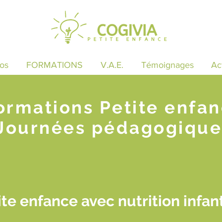
os
FORMATIONS
V.A.E.
Témoignages
Ac
ormations Petite enfa
Journées pédagogique
te enfance avec nutrition infant