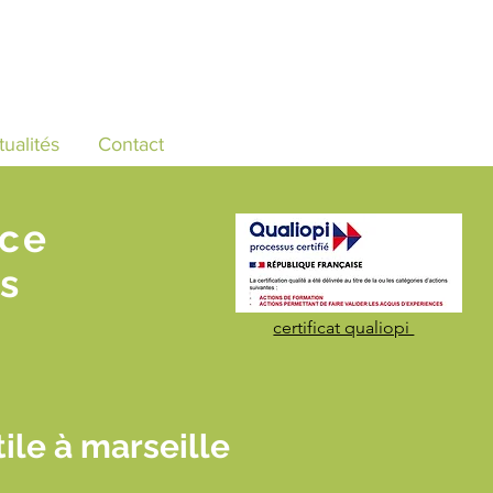
tualités
Contact
nce
s
certificat qualiopi
ile à marseille