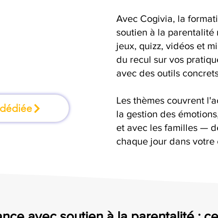
Avec Cogivia, la format
rmation où l'on
soutien à la parentalité
jeux, quizz, vidéos et m
faisant
du recul sur vos pratiqu
avec des outils concrets
Les thèmes couvrent l'
 dédiée
la gestion des émotion
et avec les familles — d
chaque jour dans votre 
nce avec soutien à la parentalité : ce