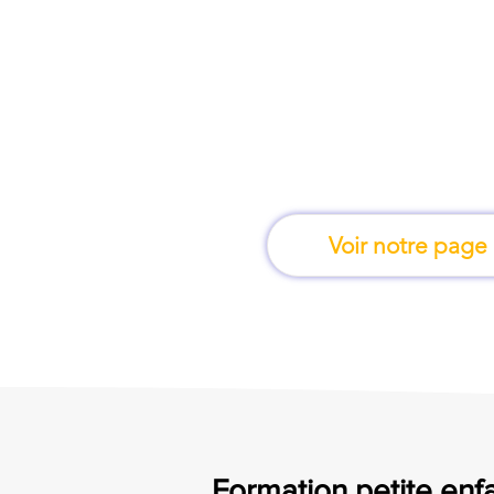
À marseille, une fo
apprend en 
Voir notre page
Formation petite enfa