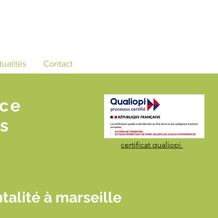
tualités
Contact
nce
s
certificat qualiopi
talité à marseille