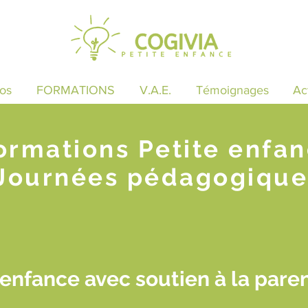
os
FORMATIONS
V.A.E.
Témoignages
Ac
ormations Petite enfa
Journées pédagogique
enfance avec soutien à la paren