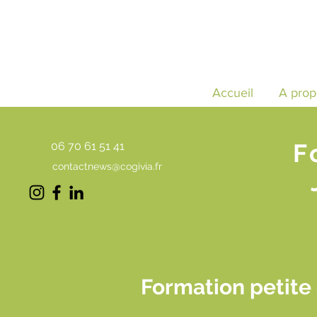
Accueil
A prop
F
06 70 61 51 41
contactnews@cogivia.fr
Formation petite 