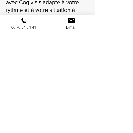
avec Cogivia s'adapte à votre
rythme et à votre situation à
Montauban.
06 70 61 51 41
E-mail
NOUS CONTACTER / DEMANDEZ UN DEVIS
Mise à jour : 10/7/2026
Coordonnées
34130 Mauguio