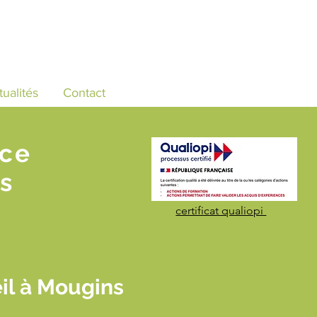
tualités
Contact
nce
s
certificat qualiopi
il à Mougins