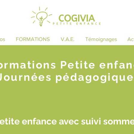
os
FORMATIONS
V.A.E.
Témoignages
Ac
ormations Petite enfa
Journées pédagogique
etite enfance avec suivi somme