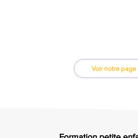
À Mougins, une for
apprend en 
Voir notre page
Formation petite enfa