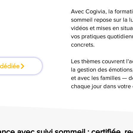
Avec Cogivia, la format
mation où l'on
sommeil repose sur la l
vidéos et mises en situ
faisant
vos pratiques quotidienn
concrets.
Les thèmes couvrent l'
 dédiée
la gestion des émotion
et avec les familles — d
chaque jour dans votre
nce avec suivi sommeil : certifiée, r