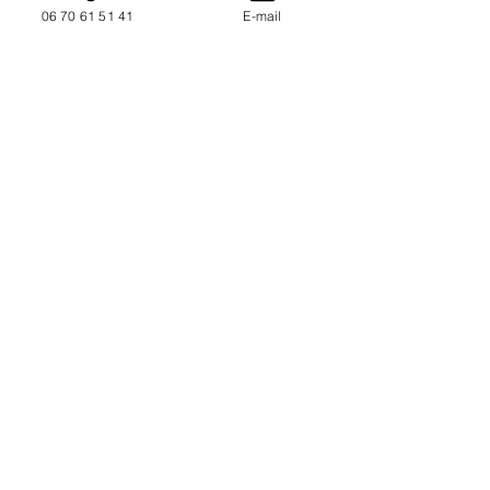
06 70 61 51 41
E-mail
NOUS CONTACTER / DEMANDEZ UN DEVIS
Mise à jour : 10/7/2026
Coordonnées
34130 Mauguio
06 70 61 51 41
cogivia@gmail.com