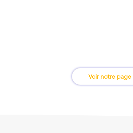
À Nîmes, une form
apprend en 
Voir notre page