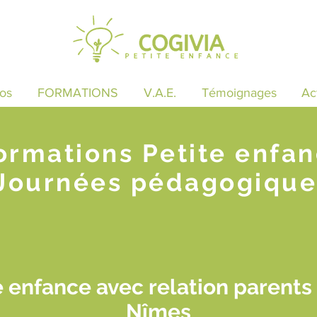
os
FORMATIONS
V.A.E.
Témoignages
Ac
ormations Petite enfa
Journées pédagogique
 enfance avec relation parents
Nîmes