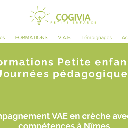
os
FORMATIONS
V.A.E.
Témoignages
Ac
ormations Petite enfa
Journées pédagogique
mpagnement VAE en crèche avec
compétences à Nîmes