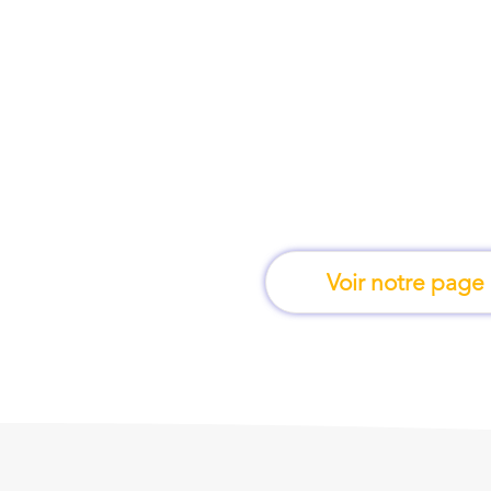
À Nîmes, une form
apprend en 
Voir notre page