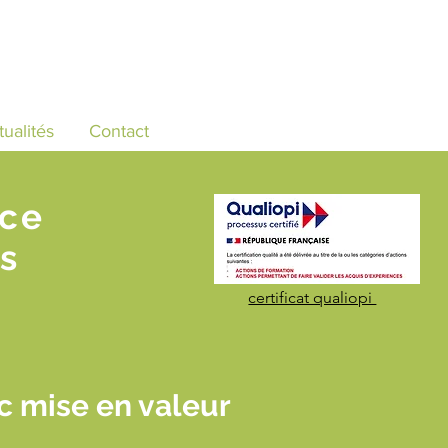
tualités
Contact
nce
s
certificat qualiopi
 mise en valeur