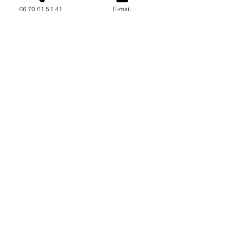
06 70 61 51 41
E-mail
NOUS CONTACTER / DEMANDEZ UN DEVIS
Mise à jour : 7/7/2026
Coordonnées
34130 Mauguio
06 70 61 51 41
cogivia@gmail.com