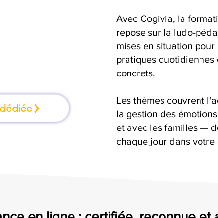
Avec Cogivia, la format
 où l'on apprend
repose sur la ludo-pédag
mises en situation pour
ant
pratiques quotidiennes e
concrets.
Les thèmes couvrent l'
 dédiée
la gestion des émotion
et avec les familles — d
chaque jour dans votre 
nce en ligne : certifiée, reconnue et