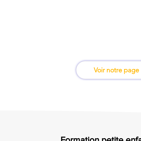
À Pau, une formation
en fais
Voir notre page
Formation petite enfa