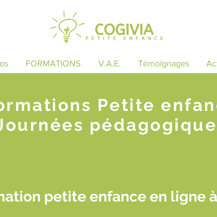
os
FORMATIONS
V.A.E.
Témoignages
Ac
ormations Petite enfa
Journées pédagogique
ation petite enfance en ligne 