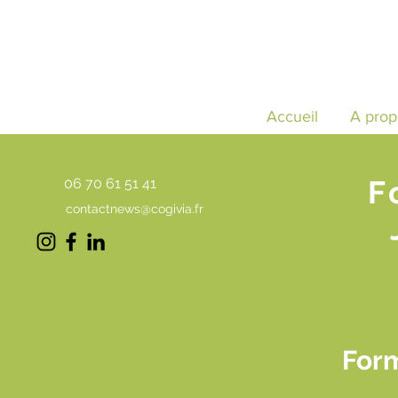
Accueil
A prop
F
06 70 61 51 41
contactnews@cogivia.fr
Form