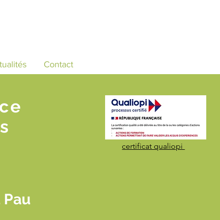
tualités
Contact
nce
s
certificat qualiopi
à Pau