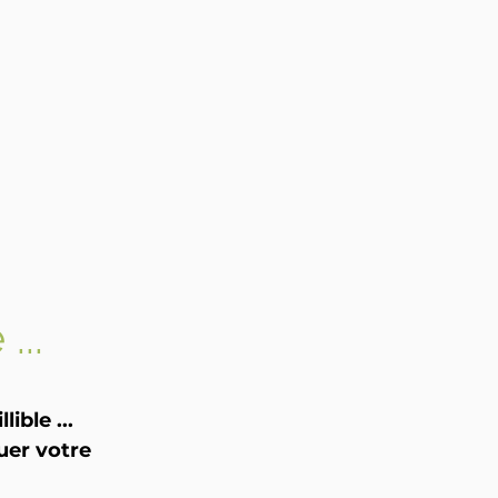
...
ible ...
uer votre