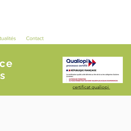
tualités
Contact
nce
s
certificat qualiopi