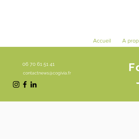
Accueil
A prop
F
06 70 61 51 41
contactnews@cogivia.fr