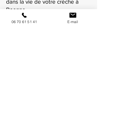
dans la vie de votre crèche à
Roanne.
06 70 61 51 41
E-mail
NOUS CONTACTER / DEMANDEZ UN DEVIS
Mise à jour : 7/7/2026
Coordonnées
34130 Mauguio
06 70 61 51 41