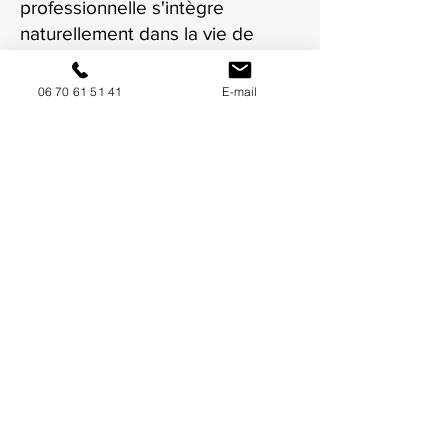
professionnelle s'intègre
naturellement dans la vie de
votre crèche à Roanne.
06 70 61 51 41
E-mail
NOUS CONTACTER / DEMANDEZ UN DEVIS
Mise à jour : 8/7/2026
Coordonnées
34130 Mauguio