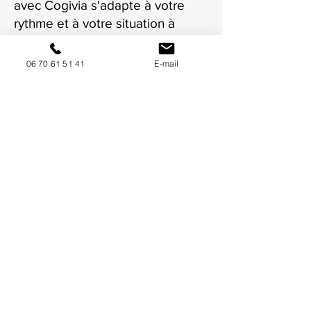
avec Cogivia s'adapte à votre
rythme et à votre situation à
Roanne.
06 70 61 51 41
E-mail
NOUS CONTACTER / DEMANDEZ UN DEVIS
Mise à jour : 6/7/2026
Coordonnées
34130 Mauguio