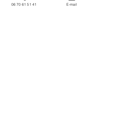
06 70 61 51 41
E-mail
NOUS CONTACTER / DEMANDEZ UN DEVIS
Mise à jour : 10/7/2026
Coordonnées
34130 Mauguio
06 70 61 51 41
cogivia@gmail.com