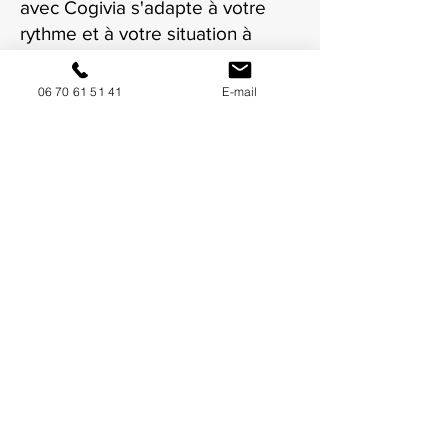
avec Cogivia s'adapte à votre
rythme et à votre situation à
Rouen.
06 70 61 51 41
E-mail
NOUS CONTACTER / DEMANDEZ UN DEVIS
Mise à jour : 8/7/2026
Coordonnées
34130 Mauguio