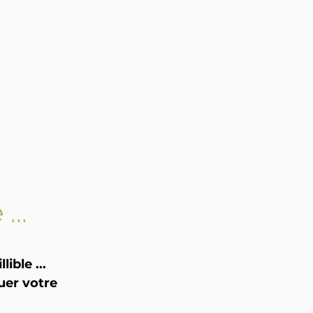
...
ible ...
uer votre