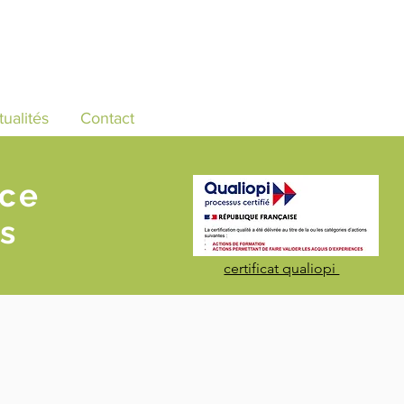
tualités
Contact
nce
s
certificat qualiopi