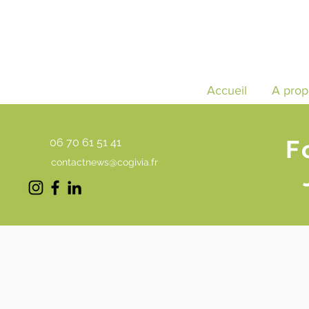
Accueil
A prop
F
06 70 61 51 41
contactnews@cogivia.fr