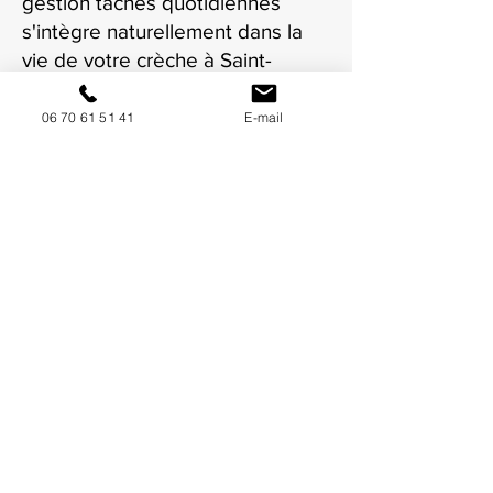
gestion tâches quotidiennes
s'intègre naturellement dans la
vie de votre crèche à Saint-
Laurent-du-Var.
06 70 61 51 41
E-mail
NOUS CONTACTER / DEMANDEZ UN DEVIS
Mise à jour : 8/7/2026
Coordonnées