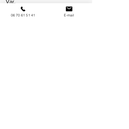
Var.
06 70 61 51 41
E-mail
NOUS CONTACTER / DEMANDEZ UN DEVIS
Mise à jour : 9/7/2026
Coordonnées
34130 Mauguio
06 70 61 51 41