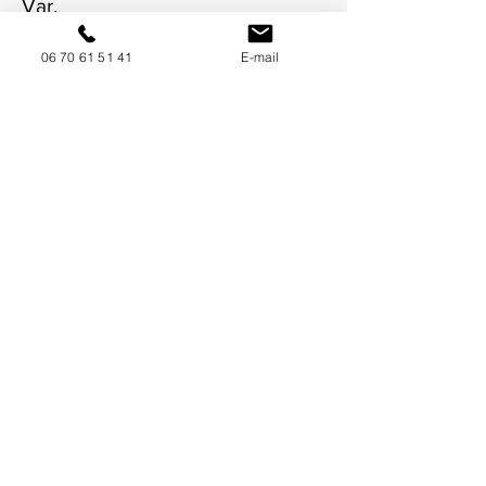
Var.
06 70 61 51 41
E-mail
NOUS CONTACTER / DEMANDEZ UN DEVIS
Mise à jour : 7/7/2026
Coordonnées
34130 Mauguio
06 70 61 51 41