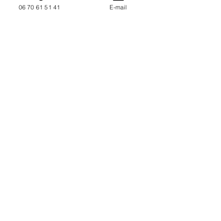
06 70 61 51 41
E-mail
NOUS CONTACTER / DEMANDEZ UN DEVIS
Mise à jour : 7/7/2026
Coordonnées
34130 Mauguio
06 70 61 51 41
cogivia@gmail.com