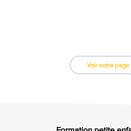
À Toulouse, une for
apprend en 
Voir notre page
Formation petite enfa