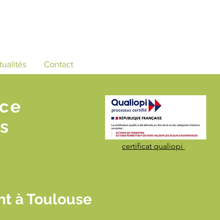
tualités
Contact
nce
s
certificat qualiopi
nt à Toulouse