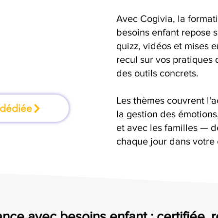
Avec Cogivia, la format
mation où l'on
besoins enfant repose s
quizz, vidéos et mises 
faisant
recul sur vos pratiques 
des outils concrets.
Les thèmes couvrent l'
 dédiée
la gestion des émotion
et avec les familles — d
chaque jour dans votre
nce avec besoins enfant : certifiée, 