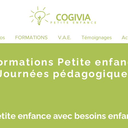
os
FORMATIONS
V.A.E.
Témoignages
Ac
ormations Petite enfa
Journées pédagogique
tite enfance avec besoins enfa