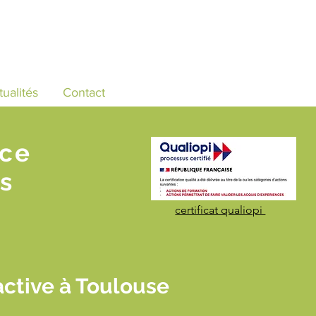
tualités
Contact
nce
s
certificat qualiopi
active à Toulouse