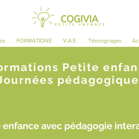
os
FORMATIONS
V.A.E.
Témoignages
Ac
ormations Petite enfa
Journées pédagogique
 enfance avec pédagogie inter