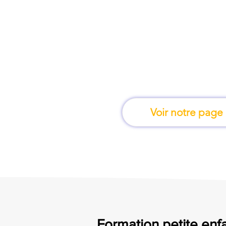
À Toulouse, une for
apprend en 
Voir notre page
Formation petite enfa