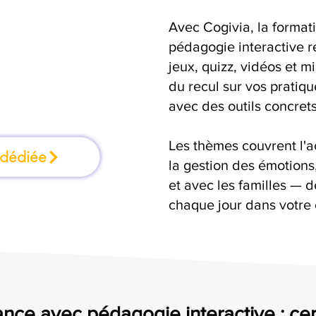
Avec Cogivia, la format
mation où l'on
pédagogie interactive r
jeux, quizz, vidéos et m
faisant
du recul sur vos pratiqu
avec des outils concrets
Les thèmes couvrent l'
 dédiée
la gestion des émotion
et avec les familles — d
chaque jour dans votre
nce avec pédagogie interactive : cer