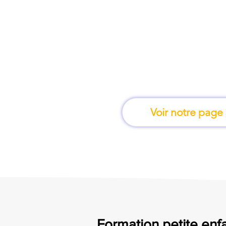
À Valence, une for
apprend en 
Voir notre page
Formation petite enfa