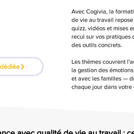
Avec Cogivia, la format
mation où l'on
de vie au travail repose
quizz, vidéos et mises 
faisant
recul sur vos pratiques 
des outils concrets.
Les thèmes couvrent l'
 dédiée
la gestion des émotion
et avec les familles — d
chaque jour dans votre
nce avec qualité de vie au travail : c