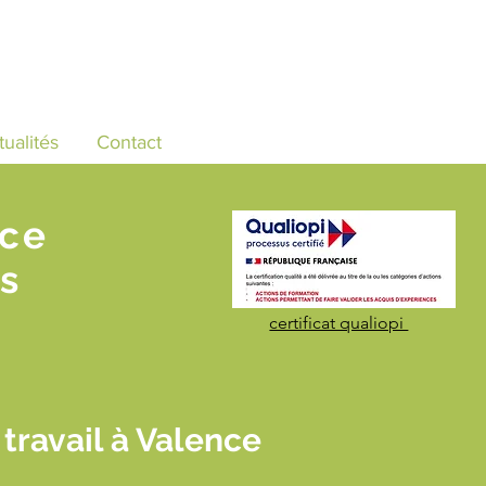
tualités
Contact
nce
s
certificat qualiopi
travail à Valence