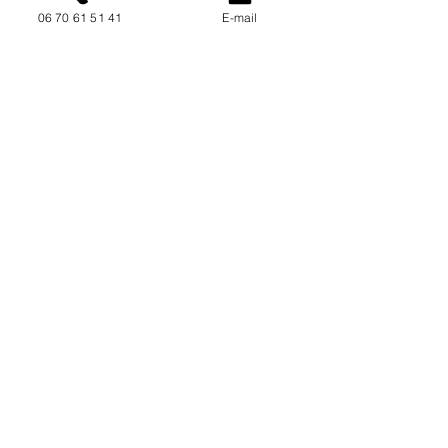
06 70 61 51 41
E-mail
NOUS CONTACTER / DEMANDEZ UN DEVIS
Mise à jour : 9/7/2026
Coordonnées
34130 Mauguio
06 70 61 51 41
cogivia@gmail.com