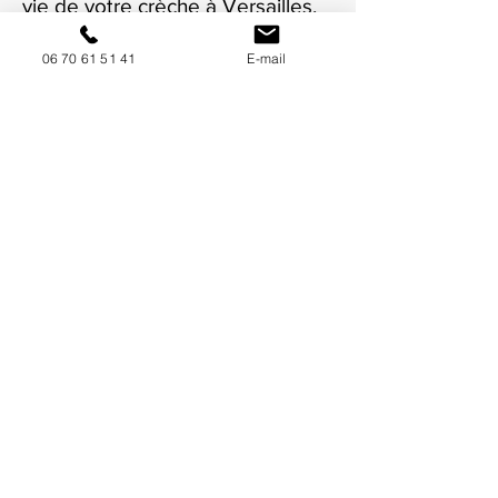
vie de votre crèche à Versailles.
06 70 61 51 41
E-mail
NOUS CONTACTER / DEMANDEZ UN DEVIS
Mise à jour : 7/7/2026
Coordonnées
34130 Mauguio
06 70 61 51 41