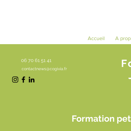
Accueil
A prop
F
06 70 61 51 41
contactnews@cogivia.fr
Formation peti