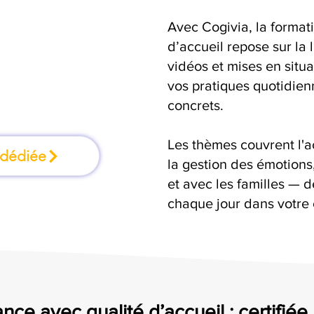
Avec Cogivia, la format
rmation où l'on
d’accueil repose sur la 
vidéos et mises en situ
faisant
vos pratiques quotidienn
concrets.
Les thèmes couvrent l'
 dédiée
la gestion des émotion
et avec les familles — d
chaque jour dans votre 
nce avec qualité d’accueil : certifiée