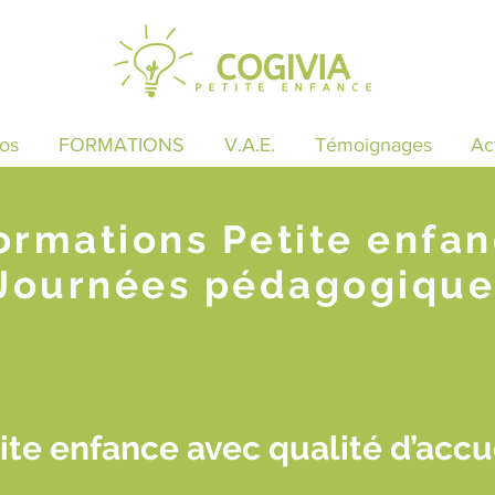
os
FORMATIONS
V.A.E.
Témoignages
Ac
ormations Petite enfa
Journées pédagogique
te enfance avec qualité d’accue