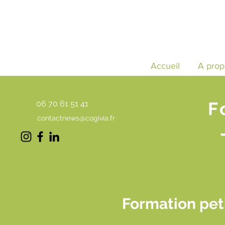
Accueil
A prop
F
06 70 61 51 41
contactnews@cogivia.fr
Formation peti