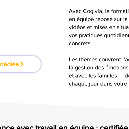
Avec Cogivia, la formati
rmation où l'on
en équipe repose sur la 
vidéos et mises en situ
faisant
vos pratiques quotidienn
concrets.
Les thèmes couvrent l'
 dédiée
la gestion des émotion
et avec les familles — d
chaque jour dans votre 
nce avec travail en équipe : certifié