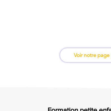
À Versailles, une fo
apprend en 
Voir notre page
Formation petite enfa