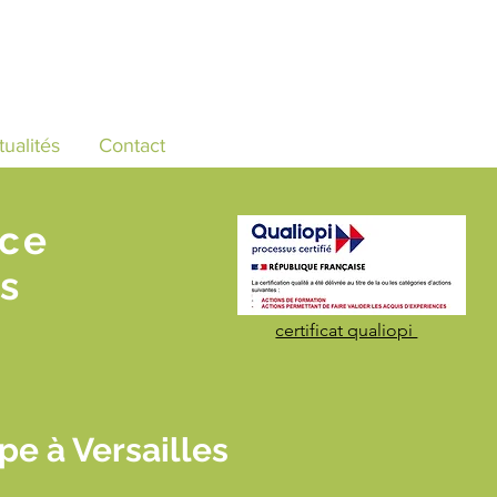
tualités
Contact
nce
s
certificat qualiopi
pe à Versailles