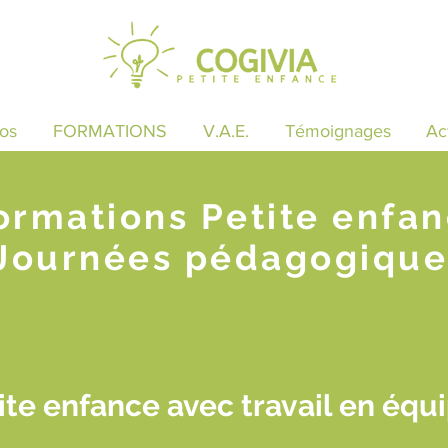
os
FORMATIONS
V.A.E.
Témoignages
Ac
ormations Petite enfa
Journées pédagogique
te enfance avec travail en équi