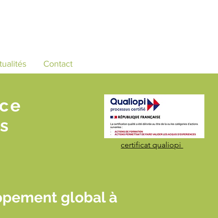
tualités
Contact
nce
s
certificat qualiopi
ppement global à