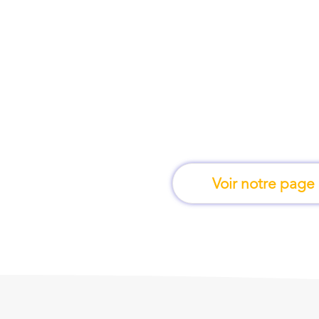
À Villeurbanne, une f
apprend en 
Voir notre page