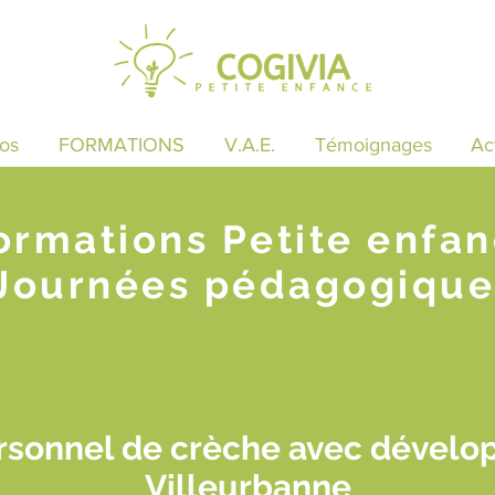
os
FORMATIONS
V.A.E.
Témoignages
Ac
ormations Petite enfa
Journées pédagogique
rsonnel de crèche avec dévelo
Villeurbanne