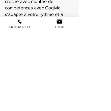
crèche avec montée de
compétences avec Cogivia
s'adapte à votre rythme et à
votre situation à Villeurbanne.
06 70 61 51 41
E-mail
NOUS CONTACTER / DEMANDEZ UN DEVIS
Mise à jour : 8/7/2026
Coordonnées