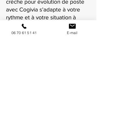
crèche pour évolution de poste
avec Cogivia s'adapte à votre
rythme et à votre situation à
Villeurbanne.
06 70 61 51 41
E-mail
NOUS CONTACTER / DEMANDEZ UN DEVIS
Mise à jour : 7/7/2026
Coordonnées