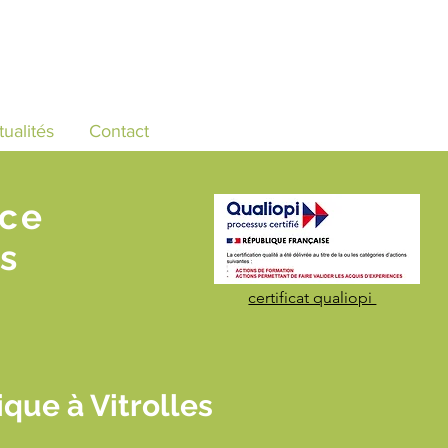
tualités
Contact
nce
s
certificat qualiopi
que à Vitrolles