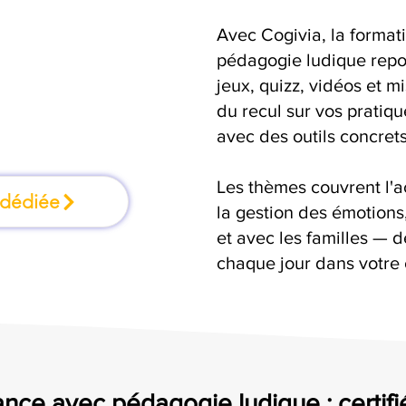
Avec Cogivia, la format
rmation où l'on
pédagogie ludique repo
jeux, quizz, vidéos et m
faisant
du recul sur vos pratiqu
avec des outils concrets
Les thèmes couvrent l'
 dédiée
la gestion des émotion
et avec les familles — d
chaque jour dans votre c
ance avec pédagogie ludique : certifi