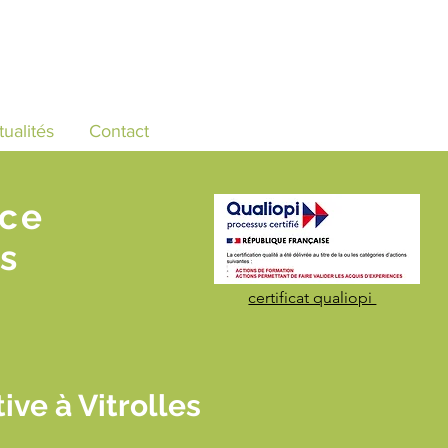
tualités
Contact
nce
s
certificat qualiopi
ive à Vitrolles