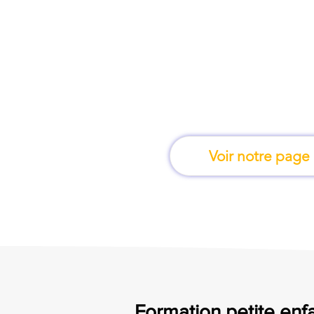
À Vitrolles, une fo
apprend en 
Voir notre page
Formation petite enfa