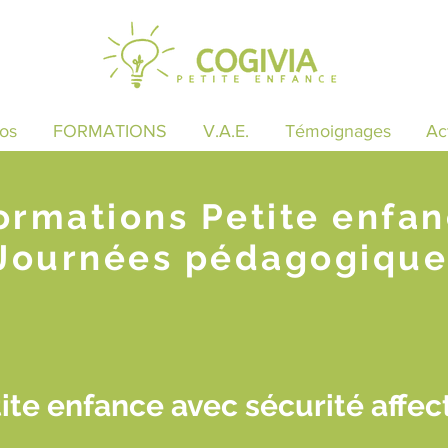
os
FORMATIONS
V.A.E.
Témoignages
Ac
ormations Petite enfa
Journées pédagogique
te enfance avec sécurité affect