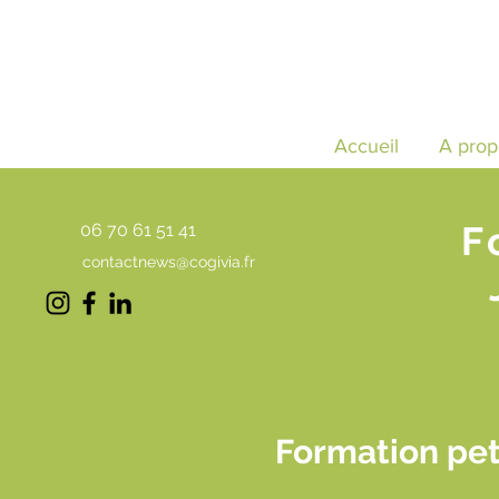
Accueil
A prop
F
06 70 61 51 41
contactnews@cogivia.fr
Formation peti