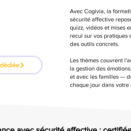
Avec Cogivia, la format
rmation où l'on
sécurité affective repos
quizz, vidéos et mises 
faisant
recul sur vos pratiques 
des outils concrets.
Les thèmes couvrent l'
 dédiée
la gestion des émotion
et avec les familles — d
chaque jour dans votre c
nce avec sécurité affective : certifié