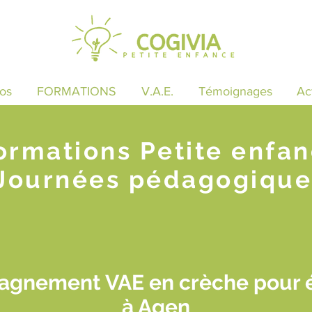
os
FORMATIONS
V.A.E.
Témoignages
Ac
ormations Petite enfa
Journées pédagogique
agnement VAE en crèche pour é
à Agen