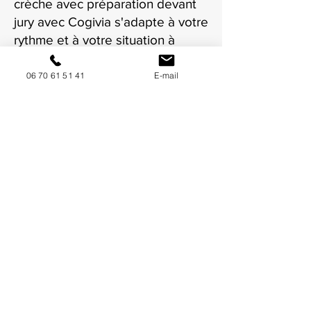
crèche avec préparation devant
jury avec Cogivia s'adapte à votre
rythme et à votre situation à
Avignon.
06 70 61 51 41
E-mail
NOUS CONTACTER / DEMANDEZ UN DEVIS
Mise à jour : 8/7/2026
Coordonnées