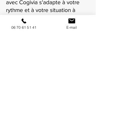
avec Cogivia s'adapte à votre
rythme et à votre situation à
Avignon.
06 70 61 51 41
E-mail
NOUS CONTACTER / DEMANDEZ UN DEVIS
Mise à jour : 8/7/2026
Coordonnées
34130 Mauguio