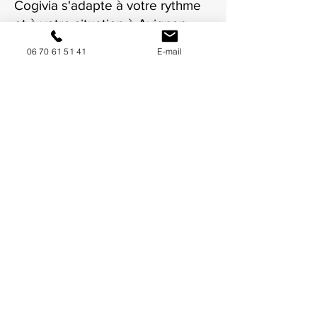
Cogivia s'adapte à votre rythme
et à votre situation à Avignon.
06 70 61 51 41
E-mail
NOUS CONTACTER / DEMANDEZ UN DEVIS
Mise à jour : 9/7/2026
Coordonnées
34130 Mauguio
06 70 61 51 41