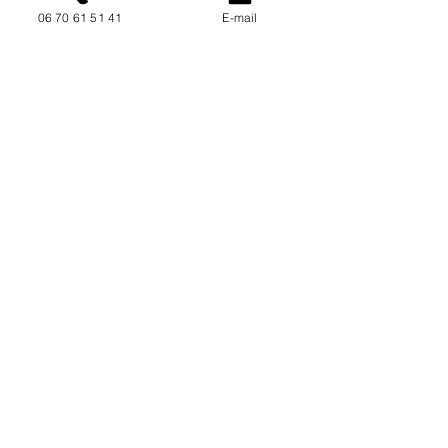
06 70 61 51 41
E-mail
NOUS CONTACTER / DEMANDEZ UN DEVIS
Mise à jour : 6/7/2026
Coordonnées
34130 Mauguio
06 70 61 51 41
cogivia@gmail.com