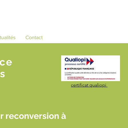
tualités
Contact
nce
s
certificat qualiopi
 reconversion à