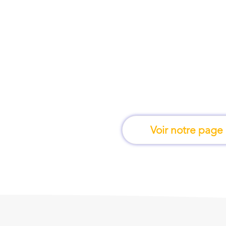
À Avignon, une for
apprend en 
Voir notre page