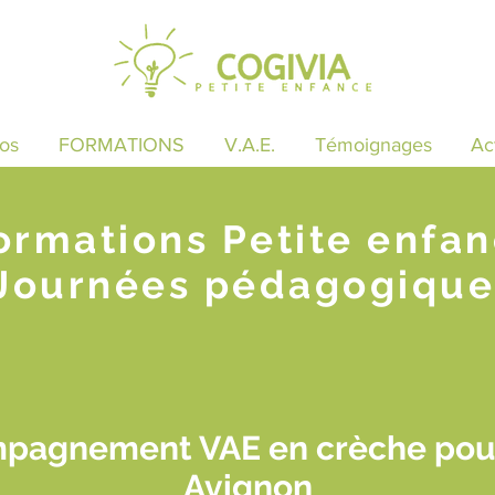
os
FORMATIONS
V.A.E.
Témoignages
Ac
ormations Petite enfa
Journées pédagogique
mpagnement VAE en crèche pour
Avignon