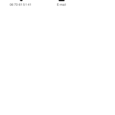
06 70 61 51 41
E-mail
NOUS CONTACTER / DEMANDEZ UN DEVIS
Mise à jour : 7/7/2026
Coordonnées
34130 Mauguio
06 70 61 51 41
cogivia@gmail.com