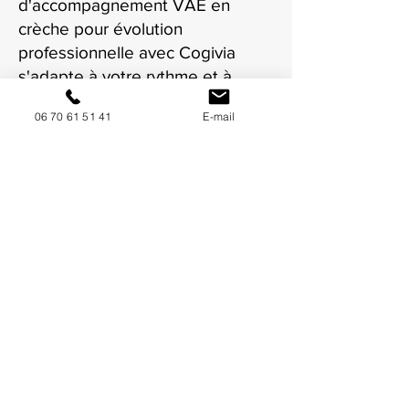
d'accompagnement VAE en
crèche pour évolution
professionnelle avec Cogivia
s'adapte à votre rythme et à
votre situation à Carcassonne.
06 70 61 51 41
E-mail
NOUS CONTACTER / DEMANDEZ UN DEVIS
Mise à jour : 6/7/2026