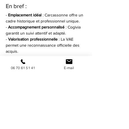
En bref :
- 
Emplacement idéal
 : Carcassonne offre un 
cadre historique et professionnel unique.
- 
Accompagnement personnalisé
 : Cogivia 
garantit un suivi attentif et adapté.
- 
Valorisation professionnelle
 : La VAE 
permet une reconnaissance officielle des 
acquis.
- 
Environnement stimulant
 : Infrastructures 
et ressources exceptionnelles à 
06 70 61 51 41
E-mail
Carcassonne.
- 
Formation continue
 : Des ateliers et 
sessions de coaching sur mesure.
FAQ
### Qu'est-ce que la VAE ?
La VAE, ou Validation des Acquis de 
l'Expérience, est un processus permettant 
aux professionnels d'obtenir une 