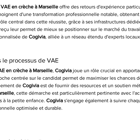
VAE en crèche à Marseille
 offre des retours d'expérience partic
moignent d'une transformation professionnelle notable, obtenant a
rôle central dans cette réussite, grâce à ses infrastructures dédi
çu leur permet de mieux se positionner sur le marché du travail
sonnalisée de 
Cogivia
, alliée à un réseau étendu d'experts loca
s le processus de VAE
E en crèche à Marseille
, 
Cogivia
 joue un rôle crucial en apport
roche centrée sur le candidat permet de maximiser les chances d
gement de 
Cogivia
 est de fournir des resources et un soutien m
rseille
, cette démarche est particulièrement pertinente avec l'a
 à la petite enfance. 
Cogivia
 s'engage également à suivre chaque
onnelle optimisée et durable.