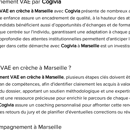
nement VAE par 
Cogivia
AE en crèche à Marseille
 avec 
Cogivia
 présente de nombreux av
te enfance assure un encadrement de qualité, à la hauteur des at
candidats bénéficient aussi d’opportunités d’échanges et de form
 centrée sur l'individu, garantissant une adaptation à chaque p
profondie des attentes institutionnelles permettent d'anticiper l
ager dans cette démarche avec 
Cogivia
 à 
Marseille
 est un investi
 VAE en crèche à Marseille ?
ent VAE en crèche à Marseille
, plusieurs étapes clés doivent ê
an de compétences, afin d'identifier clairement les acquis à valor
 du dossier, apportant un soutien méthodologique et une expertise
 est une ressource précieuse pour enrichir le parcours de chaque c
Cogivia
 assure un coaching personnalisé pour affronter cette ren
 retours du jury et de planifier d'éventuelles corrections ou rév
ompagnement à Marseille