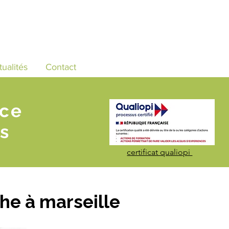
tualités
Contact
nce
s
certificat qualiopi
e à marseille