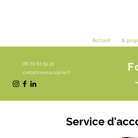
Accueil
A prop
F
06 70 61 51 41
contactnews@cogivia.fr
Service d'ac