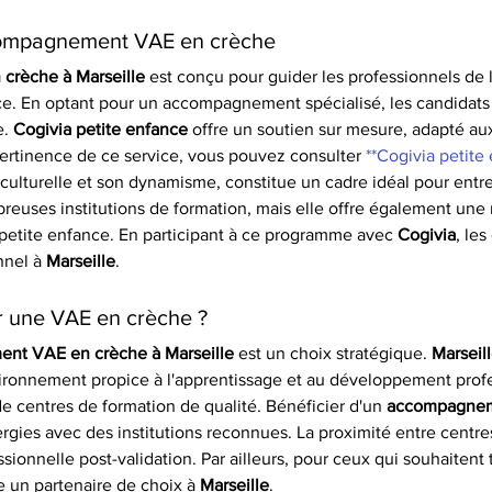
ccompagnement VAE en crèche
crèche à Marseille
 est conçu pour guider les professionnels de
nce. En optant pour un accompagnement spécialisé, les candidats
. 
Cogivia petite enfance
 offre un soutien sur mesure, adapté au
 pertinence de ce service, vous pouvez consulter 
**Cogivia petite
é culturelle et son dynamisme, constitue un cadre idéal pour ent
euses institutions de formation, mais elle offre également une 
 petite enfance. En participant à ce programme avec 
Cogivia
, les
nnel à 
Marseille
.
ur une VAE en crèche ?
ent VAE en crèche à Marseille
 est un choix stratégique. 
Marseil
ironnement propice à l'apprentissage et au développement profes
 centres de formation de qualité. Bénéficier d'un 
accompagne
nergies avec des institutions reconnues. La proximité entre centr
essionnelle post-validation. Par ailleurs, pour ceux qui souhaiten
e un partenaire de choix à 
Marseille
.