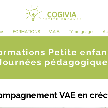
os
FORMATIONS
V.A.E.
Témoignages
Ac
ormations Petite enfa
Journées pédagogique
compagnement VAE en crèch